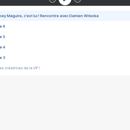
bey Maguire, c'est lui ! Rencontre avec Damien Witecka
e 6
e 5
e 4
e 3
s créatrices de la VF !
e 2
e 1
e Mektoub My Love arrive enfin ! Rencontre avec Shaïn Boumedine et Sal
i : après Toni en famille
elle réalise le bouleversant Dites lui que je l'aime