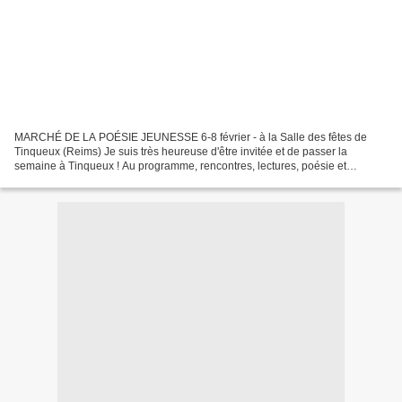
MARCHÉ DE LA POÉSIE JEUNESSE 6-8 février - à la Salle des fêtes de
Tinqueux (Reims) Je suis très heureuse d'être invitée et de passer la
semaine à Tinqueux ! Au programme, rencontres, lectures, poésie et
repoésie .... youpi ! « Un marché pour les tout...