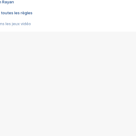
im Rayan
 toutes les règles
s les jeux vidéo
us choquant de Rockstar ? - Le scandale BULLY
e plus moche de Steam
du RÊVE tourne au CAUCHEMAR
pendant 8 heures
it… à tort
umiliés par un jeu vidéo
ire - Final Fantasy 8
ti un empire - Age of Empires
story DOFUS
tard, il crée l'un des pires jeux de tous les temps, MindsEye.