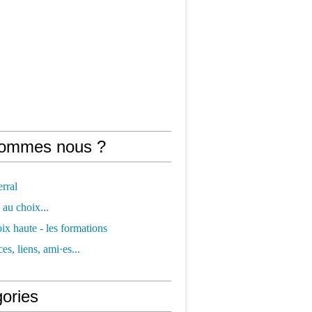
sommes nous ?
erral
 au choix...
oix haute - les formations
es, liens, ami·es...
gories