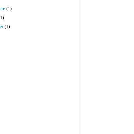
bre
(1)
1)
er
(1)