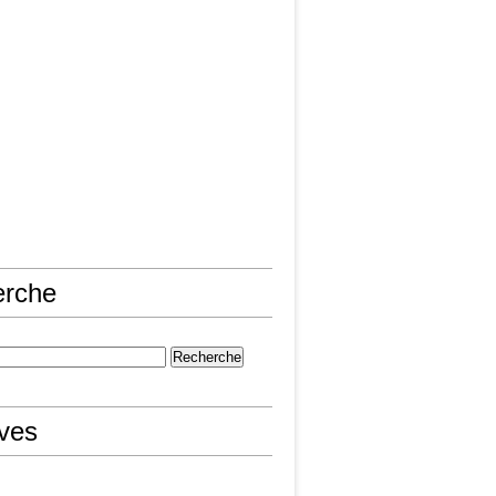
erche
ives