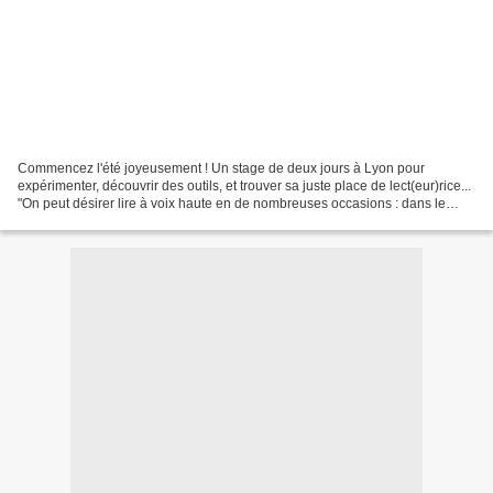
Commencez l'été joyeusement ! Un stage de deux jours à Lyon pour
expérimenter, découvrir des outils, et trouver sa juste place de lect(eur)rice...
"On peut désirer lire à voix haute en de nombreuses occasions : dans le
cadre de son travail ou de ses...