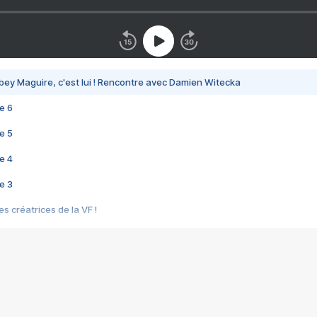
bey Maguire, c'est lui ! Rencontre avec Damien Witecka
e 6
e 5
e 4
e 3
s créatrices de la VF !
e 2
e 1
e Mektoub My Love arrive enfin ! Rencontre avec Shaïn Boumedine et Sal
i : après Toni en famille