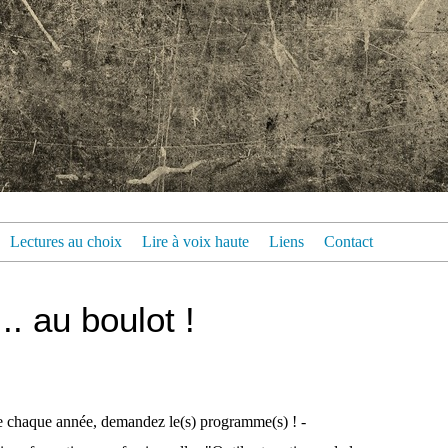
Lectures au choix
Lire à voix haute
Liens
Contact
... au boulot !
chaque année, demandez le(s) programme(s) ! -