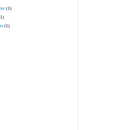
bre
(1)
1)
er
(1)