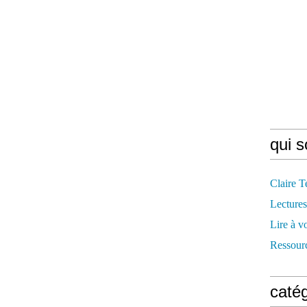
qui 
Claire T
Lectures
Lire à v
Ressourc
caté