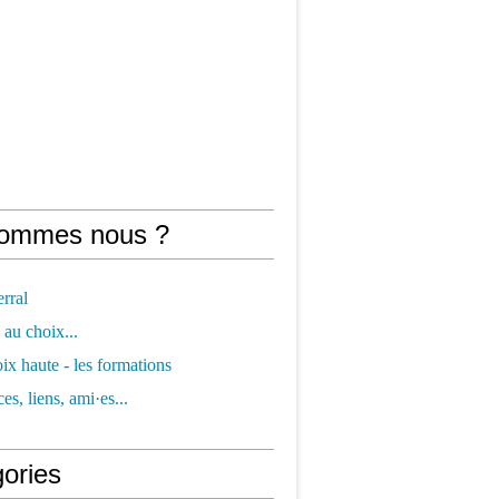
sommes nous ?
erral
 au choix...
oix haute - les formations
es, liens, ami·es...
gories