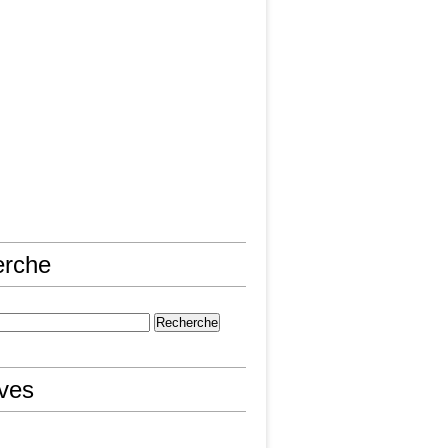
erche
ives