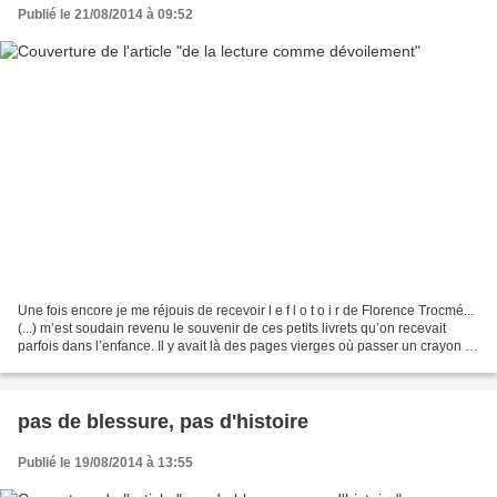
Publié le 21/08/2014 à 09:52
Une fois encore je me réjouis de recevoir l e f l o t o i r de Florence Trocmé...
(...) m’est soudain revenu le souvenir de ces petits livrets qu’on recevait
parfois dans l’enfance. Il y avait là des pages vierges où passer un crayon à
papier pour faire...
pas de blessure, pas d'histoire
Publié le 19/08/2014 à 13:55