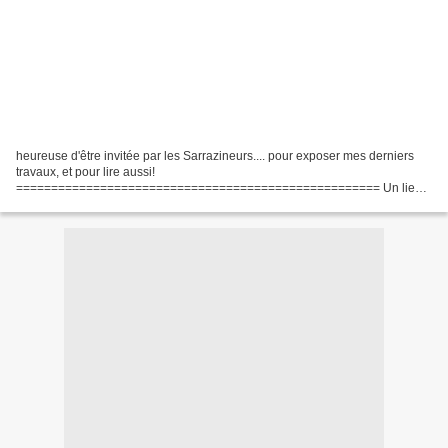
heureuse d'être invitée par les Sarrazineurs.... pour exposer mes derniers
travaux, et pour lire aussi!
==================================================== Un lieu...
des artistes... les Sarrazineurs ouvrent leur porte au 46 rue de Cuire Lyon
4ème tout...