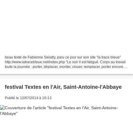
beau texte de Fabienne Swiatly, paru ce jour sur son site "la trace bleue"
http://www.latracebleue.net/index.php "Le soir il est fatigué. Corps au travail
toute la journée : porter, déplacer, monter, clouer, remplacer, porter encore...
Il bâtit des maisons...
festival Textes en l'Air, Saint-Antoine-l'Abbaye
Publié le 12/07/2014 à 10:13