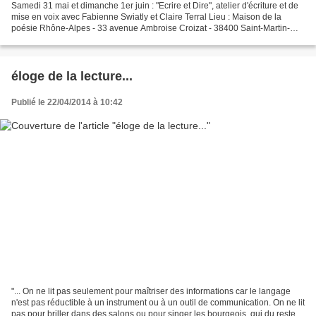
Samedi 31 mai et dimanche 1er juin : "Ecrire et Dire", atelier d'écriture et de
mise en voix avec Fabienne Swiatly et Claire Terral Lieu : Maison de la
poésie Rhône-Alpes - 33 avenue Ambroise Croizat - 38400 Saint-Martin-
D'Hères inscriptions et renseignements...
éloge de la lecture...
Publié le 22/04/2014 à 10:42
"... On ne lit pas seulement pour maîtriser des informations car le langage
n'est pas réductible à un instrument ou à un outil de communication. On ne lit
pas pour briller dans des salons ou pour singer les bourgeois, qui du reste